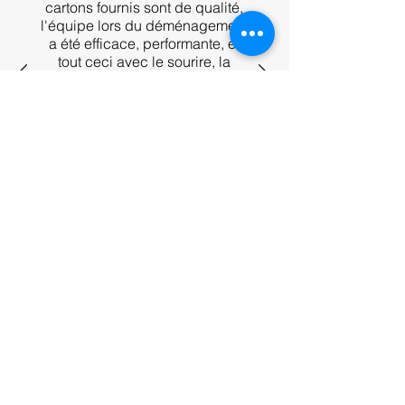
cartons fournis sont de qualité,
l'équipe lors du déménagement
a été efficace, performante, et
tout ceci avec le sourire, la
gentillesse, et la considération
du client.
Je recommande cette entreprise
qui pratique des prix très
raisonnables, travaille avec son
propre personnel, et qui est très
proche de son client, ce qui est
important car il y a toujours de
l'inquiétude lorsque nous
confions en quelque sorte notre
vie privée à quelqu'un que l'on
ne connait pas.
Bravo et mille merci pour la
prestation, ne changez rien,
vous êtes au top.
Mr et Mme Borel